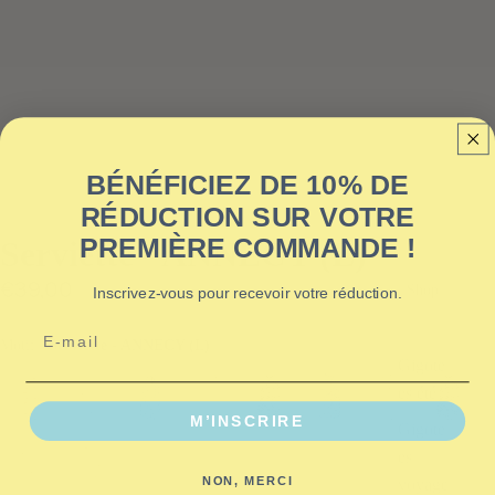
BÉNÉFICIEZ DE 10% DE
RÉDUCTION SUR VOTRE
PREMIÈRE COMMANDE !
Serviette - ANNECY (L)
€39,00
Shop
Inscrivez-vous pour recevoir votre réduction.
Email
Motif :
Serviette - ANNECY (L)
Gigoteus
es été
M’INSCRIRE
Gigoteus
es
NON, MERCI
voyage