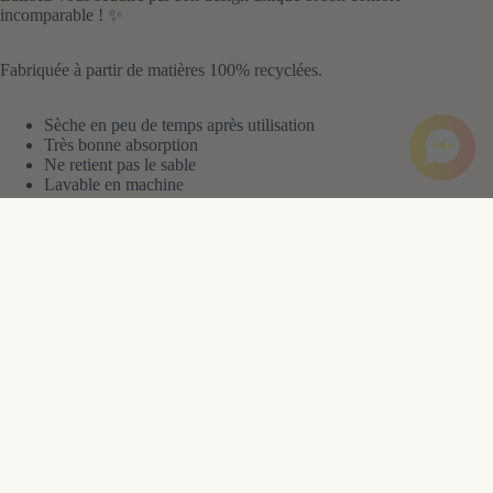
incomparable ! ✨
Fabriquée à partir de matières 100% recyclées.
Sèche en peu de temps après utilisation
Très bonne absorption
Ne retient pas le sable
Lavable en machine
Dimensions: L: 100x150cm
80% Polyester / 20% Polyamide
Vous aimerez aussi
Contact
Avis Clients
Soyez le premier à écrire un avis
Écrire un avis
Aucun élément trouvé
Envie de suivre Minimiz ?