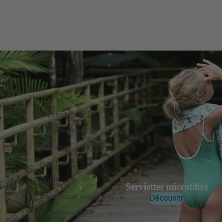
Shop
Gigoteuses été
Gigoteuses voyage
Serviettes
Ponchos
Plaids
Serviettes microfibre
Couvertures voyage
Découvrir
Couverture pique