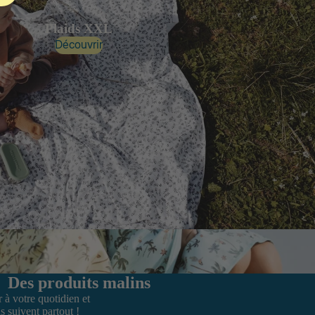
Plaids XXL
Découvrir
Des produits malins
à votre quotidien et
 suivent partout !