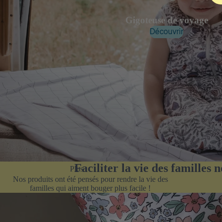
Gigoteuse de voyage
Découvrir
Faciliter la vie des familles
Plus
Nos produits ont été pensés pour rendre la vie des
familles qui aiment bouger plus facile !