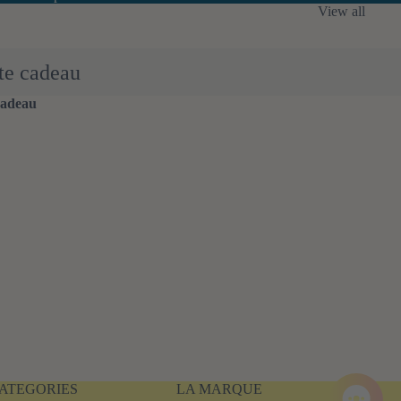
View all
te cadeau
cadeau
ATEGORIES
LA MARQUE