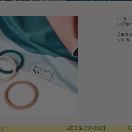
Carte
Car
cadeau
Carte 
€10,00
 ?
AIDE & CONTACT
C